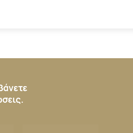
μβάνετε
ώσεις.