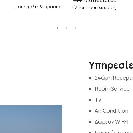
Wi-Fi διατίθεται σε
Lounge/τηλεόρασης
όλους τους χώρους
Υπηρεσίε
24ώρη Recept
Room Service
TV
Air Condition
Δωρεάν WI-FI
Πρωινός μπου