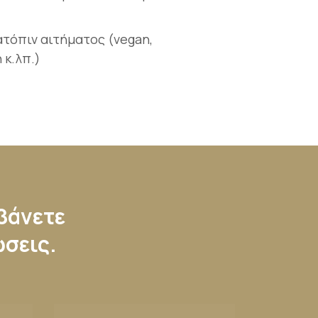
ατόπιν αιτήματος (vegan,
 κ.λπ.)
μβάνετε
ώσεις.