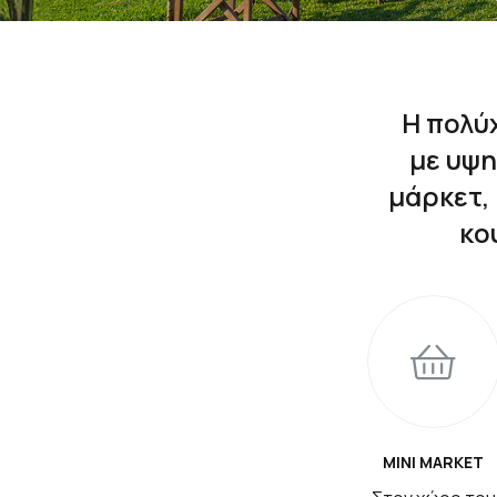
Η πολύ
με υψη
μάρκετ,
κο
MINI MARKET