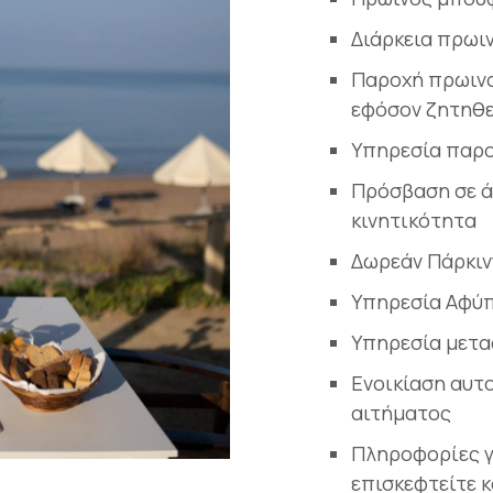
Διάρκεια πρωι
Παροχή πρωινο
εφόσον ζητηθε
Υπηρεσία παρο
Πρόσβαση σε ά
κινητικότητα
Δωρεάν Πάρκιν
Υπηρεσία Αφύ
Υπηρεσία μετ
Ενοικίαση αυτ
αιτήματος
Πληροφορίες γ
επισκεφτείτε κ