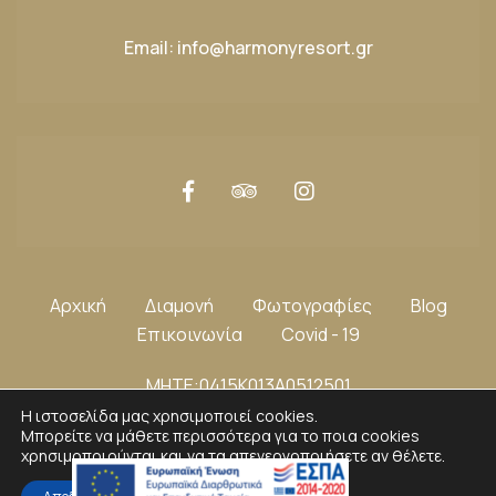
Email:
info@harmonyresort.gr
Αρχική
Διαμονή
Φωτογραφίες
Blog
Επικοινωνία
Covid - 19
ΜΗΤΕ:0415K013A0512501
Η ιστοσελίδα μας χρησιμοποιεί cookies.
Μπορείτε να μάθετε περισσότερα για το ποια cookies
χρησιμοποιούνται και να τα απενεργοποιήσετε αν θέλετε.
Copyright 2021 by
AboutHotelier.com
.