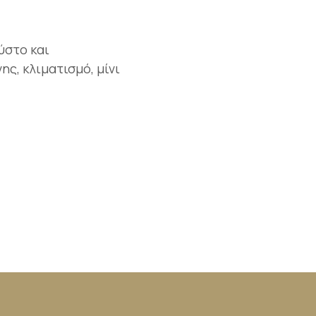
ύστο και
ς, κλιματισμό, μίνι